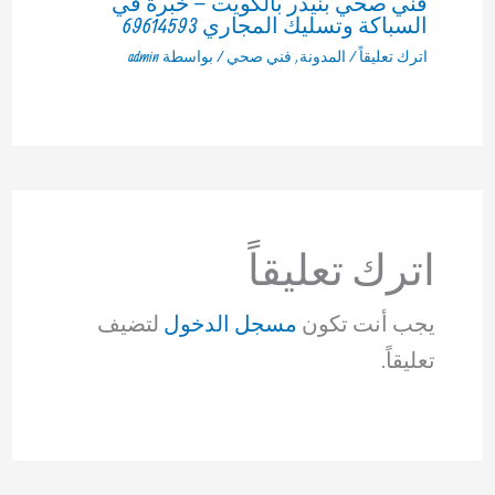
فني صحي بنيدر بالكويت – خبرة في
السباكة وتسليك المجاري 69614593
اترك تعليقاً
/
المدونة
,
فني صحي
/ بواسطة
admin
اترك تعليقاً
يجب أنت تكون
مسجل الدخول
لتضيف
تعليقاً.