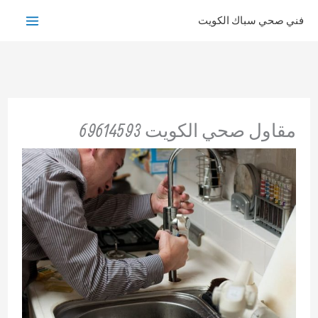
خطي
فني صحي سباك الكويت
لى
لمحتوى
مقاول صحي الكويت 69614593