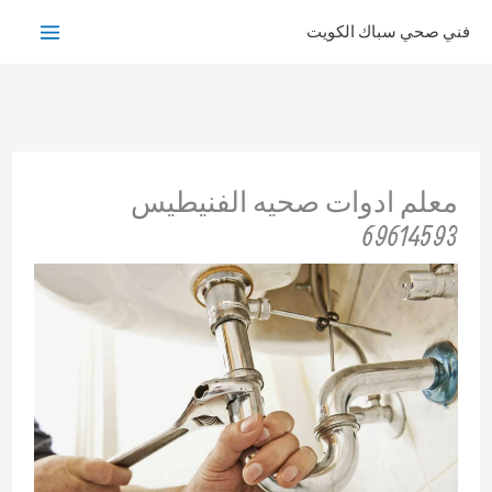
خطي
فني صحي سباك الكويت
لى
لمحتوى
معلم ادوات صحيه الفنيطيس
69614593