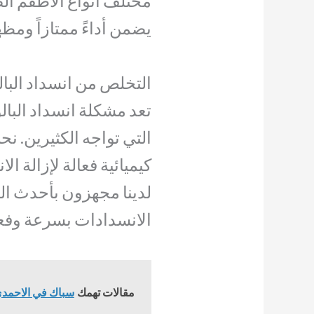
مختلف أنواع الأطقم ال
يضمن أداءً ممتازاً ومظه
التخلص من انسداد البا
تعد مشكلة انسداد البا
التي تواجه الكثيرين. ن
كيميائية فعالة لإزالة ا
لدينا مجهزون بأحدث ا
الانسدادات بسرعة وفعا
مقالات تهمك
سباك في الاحمدي 614593