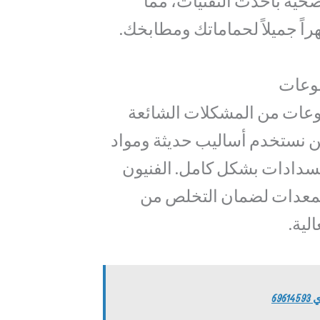
صحية بأحدث التقنيات، مما
راً جميلاً لحماماتك ومطابخك.
لوعات
لوعات من المشكلات الشائعة
حن نستخدم أساليب حديثة ومواد
لانسدادات بشكل كامل. الفنيون
لمعدات لضمان التخلص من
لية.
69