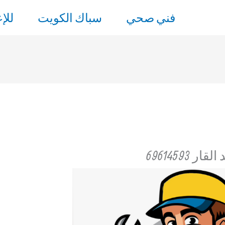
فني صحي
سباك الكويت
للإ
69614593