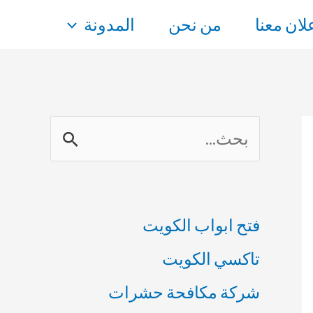
علان معنا
من نحن
المدونة
ا
ل
ب
فتح ابواب الكويت
ح
تاكسي الكويت
ث
شركة مكافحة حشرات
ع