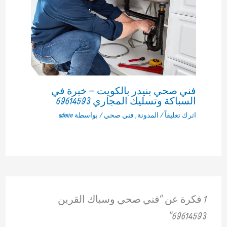
فني صحي بنيدر بالكويت – خبرة في
السباكة وتسليك المجاري 69614593
اترك تعليقاً
/
المدونة
,
فني صحي
/ بواسطة
admin
1 فكرة عن “فني صحي وسباك القرين
69614593”