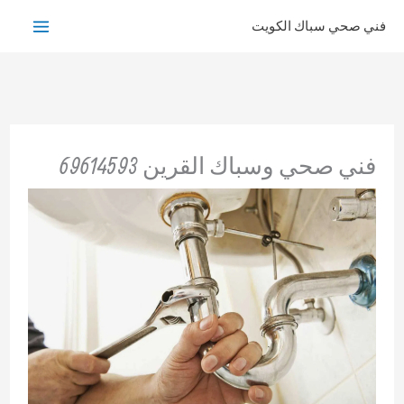
خطي
فني صحي سباك الكويت
لى
لمحتوى
فني صحي وسباك القرين 69614593