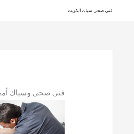
خطي
فني صحي سباك الكويت
لى
لمحتوى
فني صحي وسباك أمغرة 4593