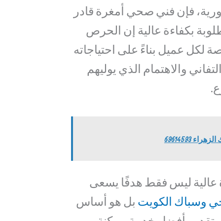
دورية، فإن فني صحي أمغرة قادر
لوبة بكفاءة عالية إن الحرص
لكل عميل بناءً على احتياجاته
فاني والاهتمام الذي يوليهم
.
ء 69614593
 عالية ليس فقط هدفًا يسعى
 وسباك الكويت
بل هو أساس
م بتقديم أفضل خدمة ممكنة