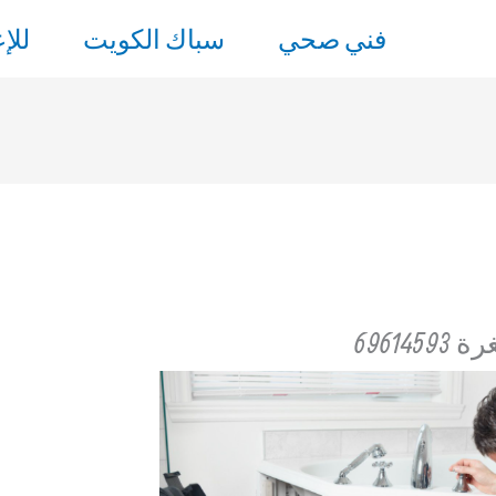
فني صحي
سباك الكويت
للإ
6961