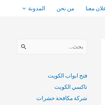
علان معنا
من نحن
المدونة
ا
ل
ب
فتح ابواب الكويت
ح
تاكسي الكويت
ث
شركة مكافحة حشرات
ع