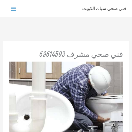
خطي
فني صحي سباك الكويت
لى
لمحتوى
فني صحي مشرف 69614593