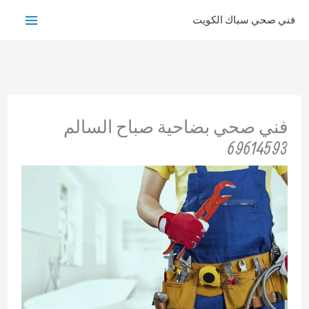
خطي
فني صحي سباك الكويت
لى
لمحتوى
فني صحي بضاحية صباح السالم
69614593