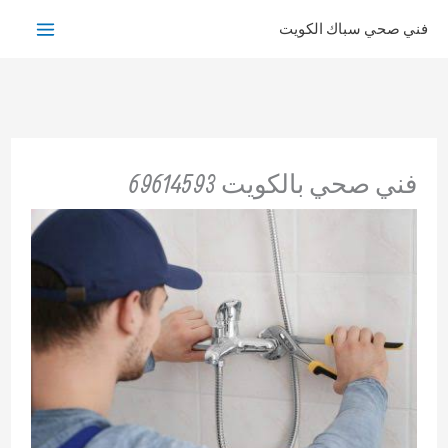
خطي
فني صحي سباك الكويت
لى
لمحتوى
فني صحي بالكويت 69614593