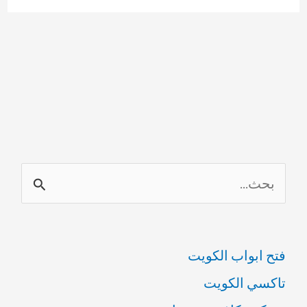
ا
ل
ب
فتح ابواب الكويت
ح
تاكسي الكويت
ث