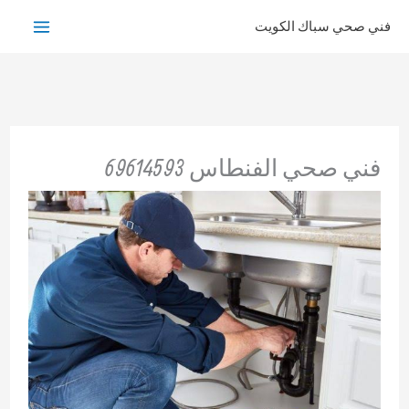
خطي
فني صحي سباك الكويت
لى
لمحتوى
فني صحي الفنطاس 69614593