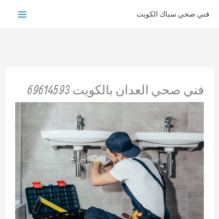
خطي
فني صحي سباك الكويت
لى
لمحتوى
فني صحي العدان بالكويت 69614593