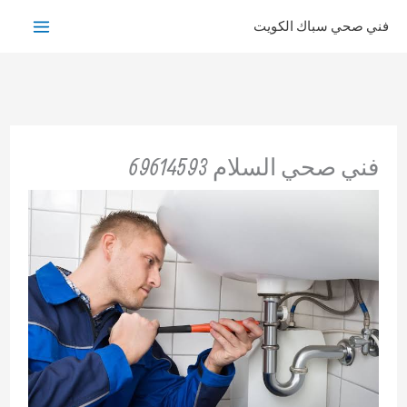
خطي
فني صحي سباك الكويت
لى
لمحتوى
فني صحي السلام 69614593