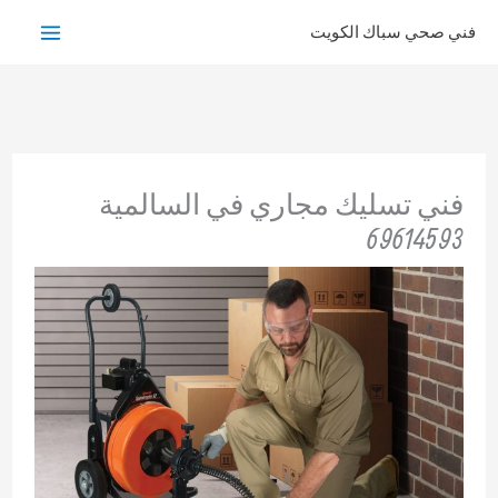
خطي
فني صحي سباك الكويت
لى
لمحتوى
فني تسليك مجاري في السالمية
69614593