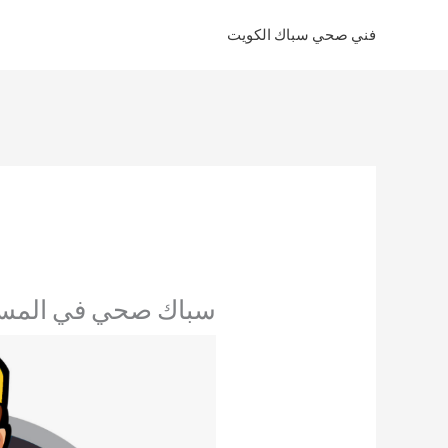
خطي
فني صحي سباك الكويت
لى
لمحتوى
سباك صحي في المسايل 4593