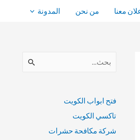
علان معنا
من نحن
المدونة
ا
ل
ب
فتح ابواب الكويت
ح
تاكسي الكويت
ث
شركة مكافحة حشرات
ع