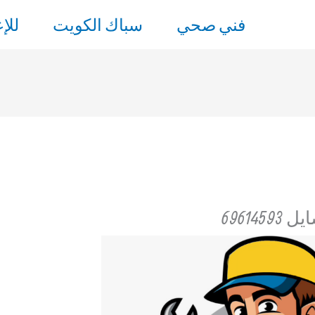
فني صحي
سباك الكويت
للإ
6961