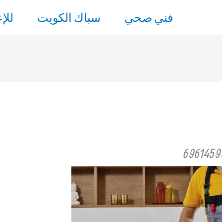
فني صحي
سباك الكويت
للإ