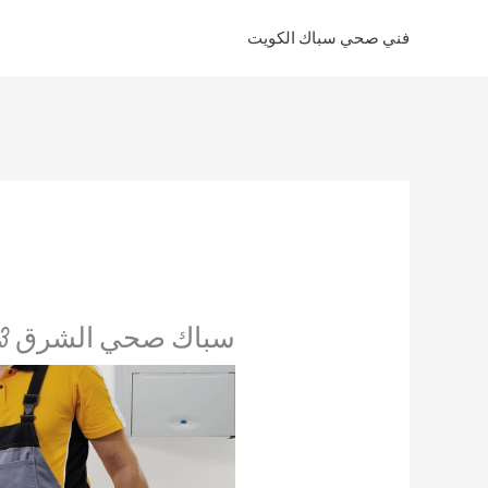
خطي
فني صحي سباك الكويت
لى
لمحتوى
سباك صحي الشرق 69614593