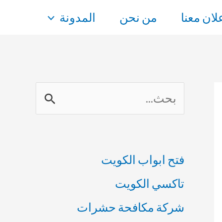
علان معنا
من نحن
المدونة
ا
ل
ب
فتح ابواب الكويت
ح
تاكسي الكويت
ث
شركة مكافحة حشرات
ع