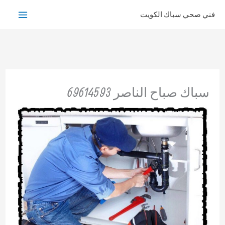
خطي
فني صحي سباك الكويت
لى
لمحتوى
سباك صباح الناصر 69614593