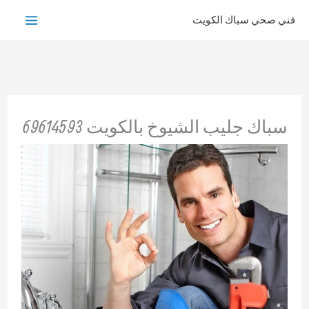
خطي
فني صحي سباك الكويت
لى
لمحتوى
سباك جليب الشيوخ بالكويت 69614593