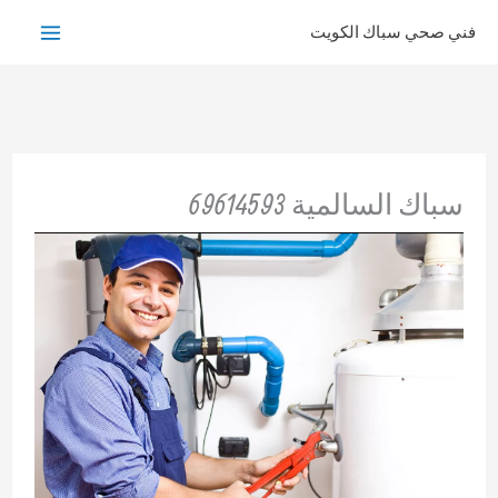
خطي
فني صحي سباك الكويت
لى
لمحتوى
سباك السالمية 69614593