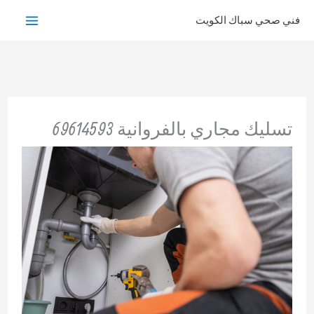
خطي
فني صحي سباك الكويت
لى
لمحتوى
تسليك مجاري بالفروانية 69614593