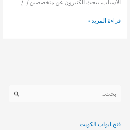
الأسباب، يبحث الكثيرون عن متخصصين […]
معلم
قراءة المزيد »
ادوات
صحية
بالقرين
69614593
ا
ل
ب
فتح ابواب الكويت
ح