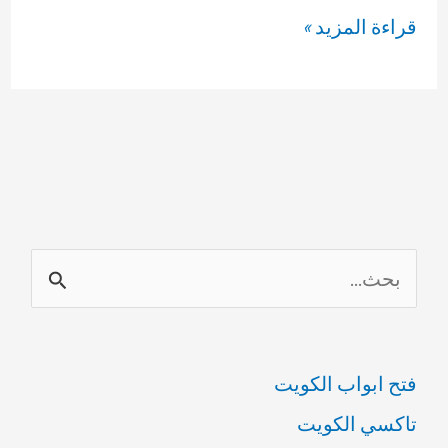
فني
قراءة المزيد »
تركيب
مضخات
المياه
69614593
ا
ل
ب
فتح ابواب الكويت
ح
تاكسي الكويت
ث