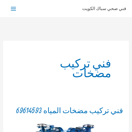
خطي
فني صحي سباك الكويت
لى
لمحتوى
فني تركيب
مضخات
فني تركيب مضخات المياه 69614593