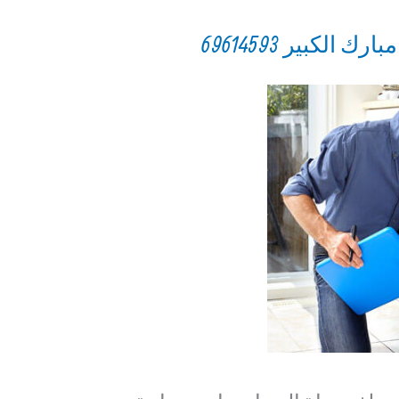
لكبير 69614593