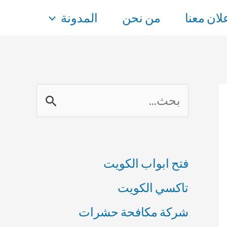
علان معنا
من نحن
المدونة
ا
ل
ب
فتح ابواب الكويت
ح
تاكسي الكويت
ث
شركة مكافحة حشرات
ع