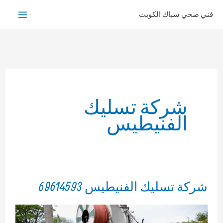
خطي
فني صحي سباك الكويت
لى
لمحتوى
شركة تسليك
الفنيطيس
شركة تسليك الفنيطيس 69614593