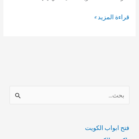
كشف
قراءة المزيد »
تسربات
المياه
69614593
ا
ل
ب
فتح ابواب الكويت
ح