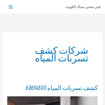
خطي
فني صحي سباك الكويت
لى
لمحتوى
شركات كشف
تسربات المياه
كشف تسربات المياه 69614593