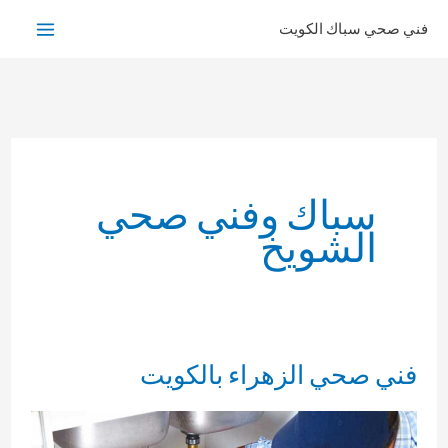
خطي
فني صحي سباك الكويت
لى
لمحتوى
سباك وفني صحي
الشويخ
فني صحي الزهراء بالكويت