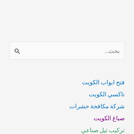
الشويخ
69614593
ا
ل
ب
فتح ابواب الكويت
ح
تاكسي الكويت
ث
شركة مكافحة حشرات
ع
صباغ الكويت
ن
تركيب ثيل صناعي
: