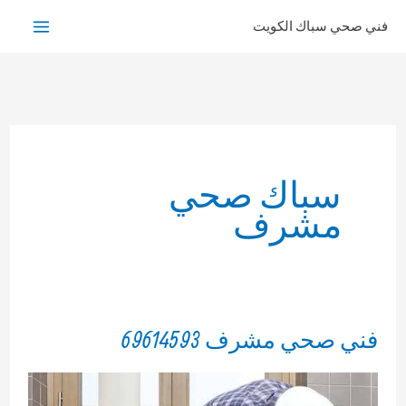
خطي
فني صحي سباك الكويت
لى
لمحتوى
سباك صحي
مشرف
فني صحي مشرف 69614593