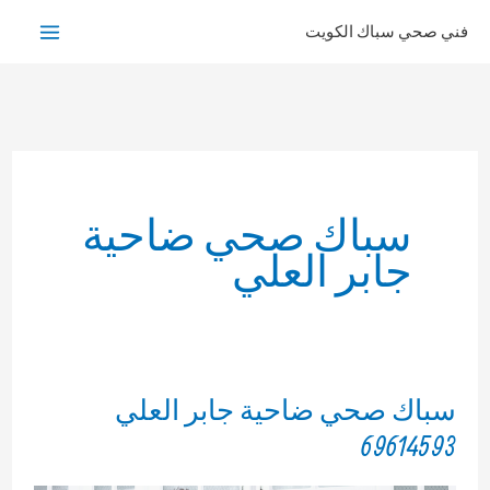
خطي
فني صحي سباك الكويت
لى
لمحتوى
سباك صحي ضاحية
جابر العلي
سباك صحي ضاحية جابر العلي
69614593