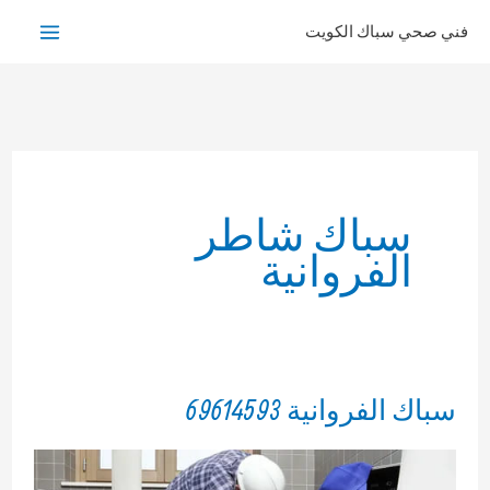
خطي
فني صحي سباك الكويت
لى
لمحتوى
سباك شاطر
الفروانية
سباك الفروانية 69614593