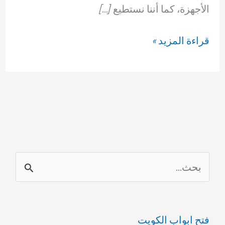
الأجهزة، كما أننا نستطيع […]
سباك
قراءة المزيد »
الفروانية
69614593
ا
ل
ب
فتح ابواب الكويت
ح