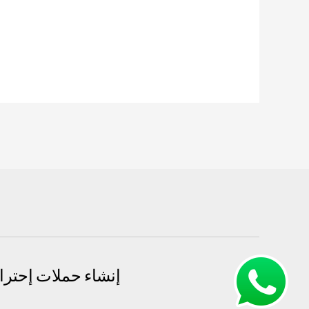
صحي
المهبولة:
أفضل
خدمات
السباكة
والصرف
الصحي
69614593
إنشاء حملات إحتراف