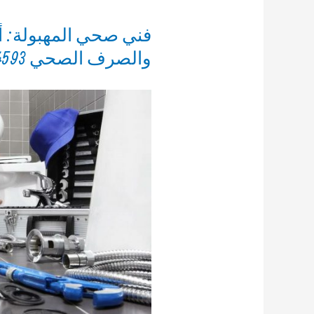
فني صحي المهبولة: 
والصرف الصحي 69614593