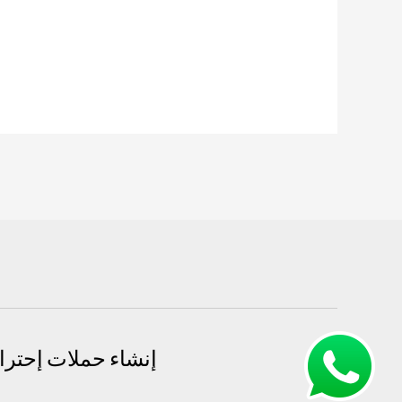
صحي
المهبولة:
أفضل
خدمات
السباكة
والصرف
الصحي
69614593
إنشاء حملات إحتراف