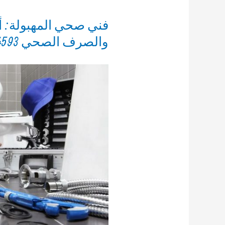
فني صحي المهبولة: 
والصرف الصحي 69614593