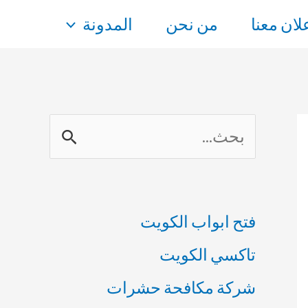
علان معنا
من نحن
المدونة
ا
ل
ب
فتح ابواب الكويت
ح
تاكسي الكويت
ث
شركة مكافحة حشرات
ع