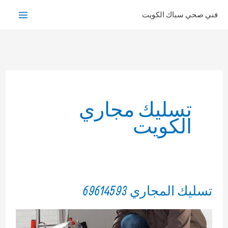
خطي
فني صحي سباك الكويت
لى
لمحتوى
تسليك مجاري
الكويت
تسليك المجاري 69614593