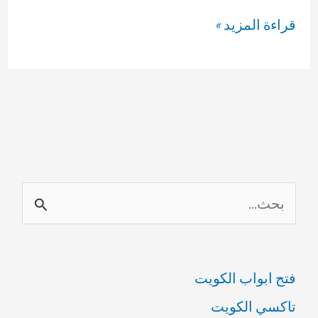
عامل
قراءة المزيد »
تسليك
مجاري
69614593
ا
ل
ب
فتح ابواب الكويت
ح
تاكسي الكويت
ث