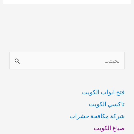
مجاري
رخيصة
69614593
ا
ل
ب
فتح ابواب الكويت
ح
تاكسي الكويت
ث
شركة مكافحة حشرات
ع
صباغ الكويت
ن