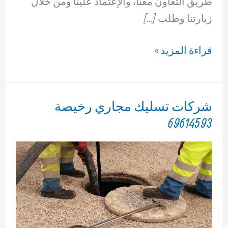
طريق التعاون معنا، والإعتماد علينا ومن خلال
زيارتنا وطلب […]
شركة
قراءة المزيد »
تسليك
بواليع
69614593
شركات تسليك مجاري رخيصة
69614593