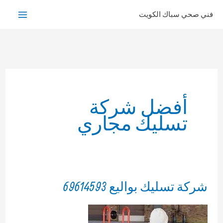
خطي
فني صحي سباك الكويت
لى
لمحتوى
أفضل شركة
تسليك مجاري
شركة تسليك بواليع 69614593